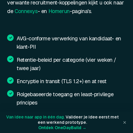
verwante recruitment-koppelingen kijkt u ook naar
de
Connexys
- en
Homerun
-pagina's.
AVG-conforme verwerking van kandidaat- en
klant-PII
Retentie-beleid per categorie (vier weken /
twee jaar)
Encryptie in transit (TLS 1.2+) en at rest
Rolgebaseerde toegang en least-privilege
principes
Auditlogs met traceerbare datastromen
Van idee naar app in één dag.
Valideer je idee eerst met
×
een werkend prototype.
Ontdek OneDayBuild →
Idempotency-keys voor bidirectional sync