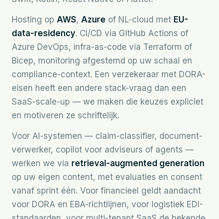
Hosting op
AWS
,
Azure
of NL-cloud met
EU-
data-residency
. CI/CD via GitHub Actions of
Azure DevOps, infra-as-code via Terraform of
Bicep, monitoring afgestemd op uw schaal en
compliance-context. Een verzekeraar met DORA-
eisen heeft een andere stack-vraag dan een
SaaS-scale-up — we maken die keuzes expliciet
en motiveren ze schriftelijk.
Voor AI-systemen — claim-classifier, document-
verwerker, copilot voor adviseurs of agents —
werken we via
retrieval-augmented generation
op uw eigen content, met evaluaties en consent
vanaf sprint één. Voor financieel geldt aandacht
voor DORA en EBA-richtlijnen, voor logistiek EDI-
standaarden, voor multi-tenant SaaS de bekende