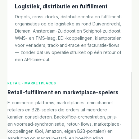
Logistiek, distributie en fulfillment
Depots, cross-docks, distributiecentra en fulfillment-
organisaties op de logistieke as rond Duivendrecht,
Diemen, Amsterdam-Zuidoost en Schiphol-zuidoost.
WMS- en TMS-laag, EDI-koppelingen, klantportalen
voor verladers, track-and-trace en facturatie-flows
— zonder dat uw operatie struikelt op één retour of
één API-time-out.
RETAIL · MARKETPLACES
Retail-fulfillment en marketplace-spelers
E-commerce-platforms, marketplaces, omnichannel-
retailers en B2B-spelers die orders uit meerdere
kanalen consolideren. Backoffice-orchestration, prijs-
en voorraad-synchronisatie, retour-flows, marketplace-
koppelingen (Bol, Amazon, eigen B2B-portalen) en
aansluiting op magazijn-stack en boekhouding.