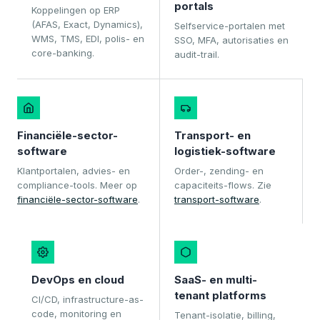
portals
Koppelingen op ERP
(AFAS, Exact, Dynamics),
Selfservice-portalen met
WMS, TMS, EDI, polis- en
SSO, MFA, autorisaties en
core-banking.
audit-trail.
Financiële-sector-
Transport- en
software
logistiek-software
Klantportalen, advies- en
Order-, zending- en
compliance-tools. Meer op
capaciteits-flows. Zie
financiële-sector-software
.
transport-software
.
DevOps en cloud
SaaS- en multi-
tenant platforms
CI/CD, infrastructure-as-
code, monitoring en
Tenant-isolatie, billing,