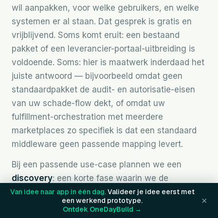
wil aanpakken, voor welke gebruikers, en welke
systemen er al staan. Dat gesprek is gratis en
vrijblijvend. Soms komt eruit: een bestaand
pakket of een leverancier-portaal-uitbreiding is
voldoende. Soms: hier is maatwerk inderdaad het
juiste antwoord — bijvoorbeeld omdat geen
standaardpakket de audit- en autorisatie-eisen
van uw schade-flow dekt, of omdat uw
fulfillment-orchestration met meerdere
marketplaces zo specifiek is dat een standaard
middleware geen passende mapping levert.
Bij een passende use-case plannen we een
discovery
: een korte fase waarin we de
oplossing scherpstellen — welke modules, welke
Van idee naar app in één dag.
Valideer je idee eerst met
×
een werkend prototype.
koppelingen (polis-administratie, core-banking,
Ontdek OneDayBuild →