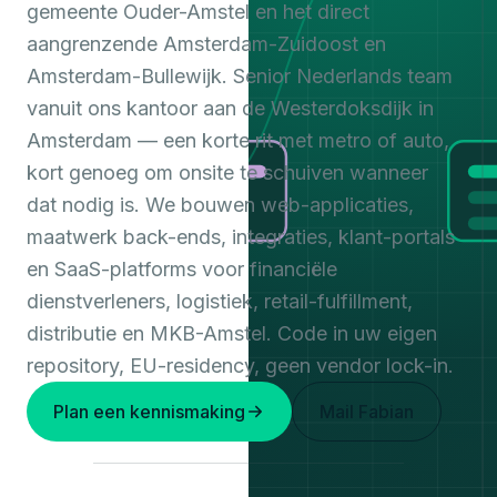
gemeente Ouder-Amstel en het direct
aangrenzende Amsterdam-Zuidoost en
Amsterdam-Bullewijk. Senior Nederlands team
vanuit ons kantoor aan de Westerdoksdijk in
Amsterdam — een korte rit met metro of auto,
kort genoeg om onsite te schuiven wanneer
dat nodig is. We bouwen web-applicaties,
maatwerk back-ends, integraties, klant-portals
en SaaS-platforms voor financiële
dienstverleners, logistiek, retail-fulfillment,
distributie en MKB-Amstel. Code in uw eigen
repository, EU-residency, geen vendor lock-in.
Plan een kennismaking
Mail Fabian