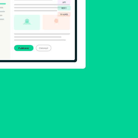
API
REST
GraphQL
Publiceer
Concept