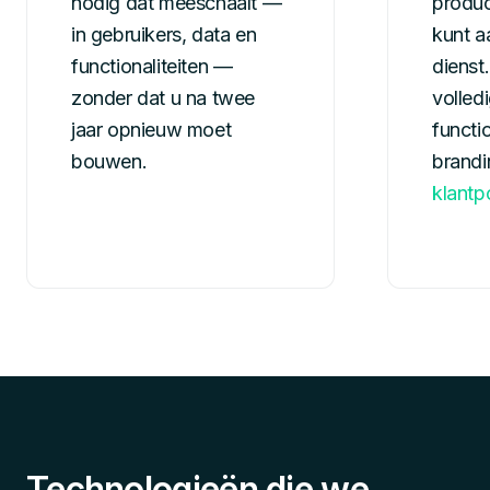
nodig dat meeschaalt —
produc
in gebruikers, data en
kunt a
functionaliteiten —
dienst
zonder dat u na twee
volled
jaar opnieuw moet
functio
bouwen.
brandi
klantp
Technologieën die we