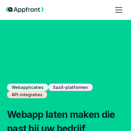
Webapplicaties
SaaS-platformen
API-integraties
Webapp laten maken die
past bij uw bedrijf