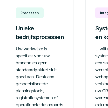
Processen
Inte
Unieke
Syst
bedrijfsprocessen
en k
Uw werkwijze is
U wilt
specifiek voor uw
system
branche en geen
een s
standaardpakket sluit
werkp
goed aan. Denk aan
webapp
gespecialiseerde
verbin
planningstools,
uw CR
registratiesystemen of
wareh
operationele dashboards
extern