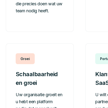
die precies doen wat uw
team nodig heeft.
Groei
Port
Schaalbaarheid
Klan
en groei
Saa
Uw organisatie groeit en
U wilt 
u hebt een platform
partne