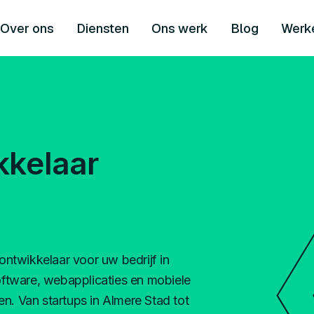
Over ons
Diensten
Ons werk
Blog
Werke
kkelaar
ntwikkelaar voor uw bedrijf in
ftware, webapplicaties en mobiele
n. Van startups in Almere Stad tot