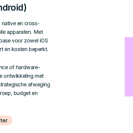
ndroid)
native en cross-
alle apparaten. Met
ebase voor zowel iOS
rt en kosten beperkt.
ance of hardware-
ive ontwikkeling met
 strategische afweging
groep, budget en
tter