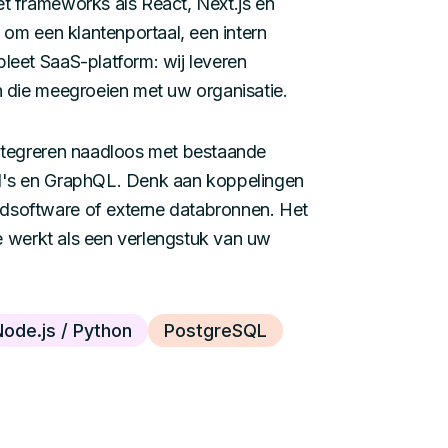
 frameworks als React, Next.js en
 om een klantenportaal, een intern
eet SaaS-platform: wij leveren
 die meegroeien met uw organisatie.
ntegreren naadloos met bestaande
's en GraphQL. Denk aan koppelingen
software of externe databronnen. Het
ie werkt als een verlengstuk van uw
ode.js / Python
PostgreSQL