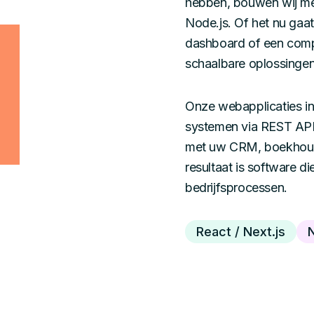
hebben, bouwen wij met
Node.js. Of het nu gaat
dashboard of een compl
schaalbare oplossingen
Onze webapplicaties i
systemen via REST API
met uw CRM, boekhoud
resultaat is software d
bedrijfsprocessen.
React / Next.js
N