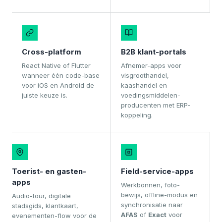
Cross-platform
B2B klant-portals
React Native of Flutter
Afnemer-apps voor
wanneer één code-base
visgroothandel,
voor iOS en Android de
kaashandel en
juiste keuze is.
voedingsmiddelen-
producenten met ERP-
koppeling.
Toerist- en gasten-
Field-service-apps
apps
Werkbonnen, foto-
bewijs, offline-modus en
Audio-tour, digitale
synchronisatie naar
stadsgids, klantkaart,
AFAS
of
Exact
voor
evenementen-flow voor de