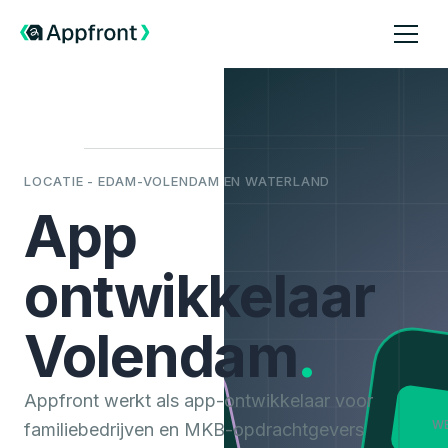
LOCATIE - EDAM-VOLENDAM EN WATERLAND
App
ontwikkelaar
Volendam
.
Appfront werkt als app-ontwikkelaar voor
W
familiebedrijven en MKB-opdrachtgevers