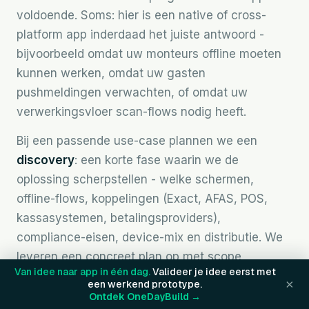
voldoende. Soms: hier is een native of cross-
platform app inderdaad het juiste antwoord -
bijvoorbeeld omdat uw monteurs offline moeten
kunnen werken, omdat uw gasten
pushmeldingen verwachten, of omdat uw
verwerkingsvloer scan-flows nodig heeft.
Bij een passende use-case plannen we een
discovery
: een korte fase waarin we de
oplossing scherpstellen - welke schermen,
offline-flows, koppelingen (Exact, AFAS, POS,
kassasystemen, betalingsproviders),
compliance-eisen, device-mix en distributie. We
leveren een concreet plan op met scope,
Van idee naar app in één dag.
Valideer je idee eerst met
planning en budget waarmee u intern kunt
×
een werkend prototype.
besluiten.
Ontdek OneDayBuild →