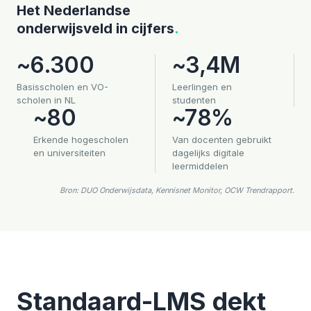
Het Nederlandse
onderwijsveld in cijfers
.
~6.300
~3,4M
Basisscholen en VO-
Leerlingen en
scholen in NL
studenten
~80
~78%
Erkende hogescholen
Van docenten gebruikt
en universiteiten
dagelijks digitale
leermiddelen
Bron: DUO Onderwijsdata, Kennisnet Monitor, OCW Trendrapport.
Standaard-LMS dekt