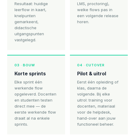
Resultaat: huidige
LMS, proctoring),
leerflow in kaart,
welke flows pas in
knelpunten
een volgende release
gemarkeerd,
horen.
didactische
uitgangspunten
vastgelegd.
03 · BOUW
04 · CUTOVER
Korte sprints
Pilot & uitrol
Elke sprint één
Eerst één opleiding of
werkende flow
klas, daarna de
opgeleverd. Docenten
volgende. Bij elke
en studenten testen
uitrol: training voor
direct mee — de
docenten, materiaal
eerste werkende flow
voor de helpdesk,
draait al na enkele
hand-over aan jouw
sprints.
functioneel beheer.